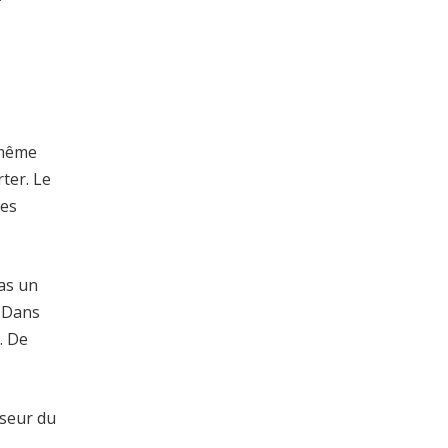
.
 même
ter. Le
les
pas un
. Dans
. De
sseur du