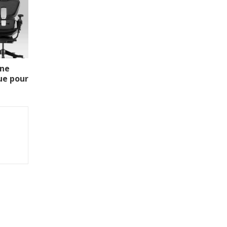
une
ue pour